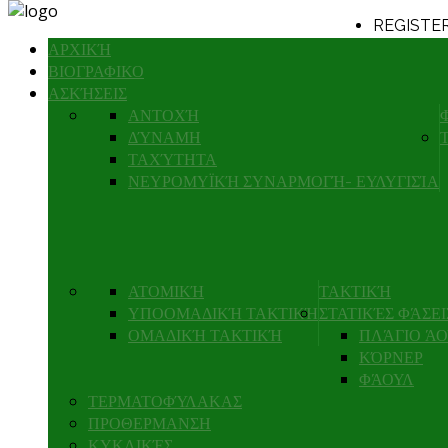
REGISTE
ΑΡΧΙΚΉ
LOGIN
ΒΙΟΓΡΑΦΙΚΟ
ΑΣΚΉΣΕΙΣ
ΤΑΧΥΔΥΝΑ
ΑΝΤΟΧΉ
ΔΎΝΑΜΗ
ΤΑΧΎΤΗΤΑ
ΝΕΥΡΟΜΥΪΚΉ ΣΥΝΑΡΜΟΓΉ- ΕΥΛΥΓΙΣΊΑ
Details
Category
Published
Written b
Hits: 1007
ΑΤΟΜΙΚΉ
ΤΑΚΤΙΚΉ
ΥΠΟΟΜΑΔΙΚΉ ΤΑΚΤΙΚΉ
ΣΤΑΤΙΚΈΣ ΦΆΣΕΙ
ΟΜΑΔΙΚΉ ΤΑΚΤΙΚΉ
ΠΛΆΓΙΟ Ά
ΚΌΡΝΕΡ
READ MORE: 
ΦΆΟΥΛ
1ν1 ΜΕΤΑ
ΤΕΡΜΑΤΟΦΎΛΑΚΑΣ
ΠΡΟΘΕΡΜΑΝΣΗ
ΚΥΚΛΙΚΈΣ