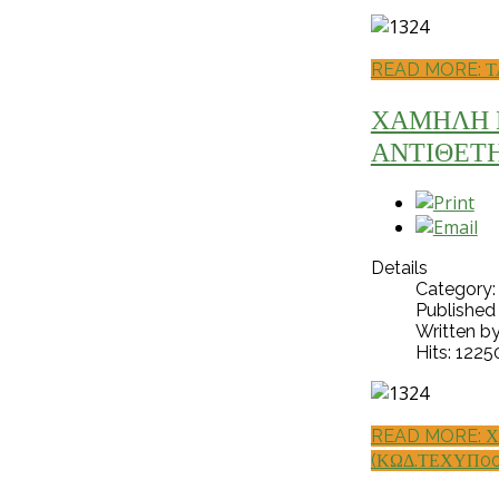
READ MORE: Τ
ΧΑΜΗΛΗ 
ΑΝΤΙΘΕΤΗ
Details
Category
Published
Written b
Hits: 1225
READ MORE: 
(ΚΩΔ.ΤΕΧΥΠ00