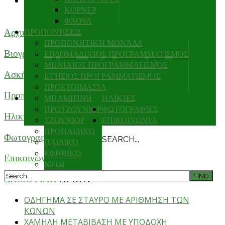
ΜΕΤΑΒΙΒΑΣΗ ΜΕ ΚΙΝΗΣΗ ΣΤΗ ΠΛΑΤΗ
ΚΌΡΝΕΡ
(Κωδ.ΤΕΧΜΕ0101)
ΦΆΟΥΛ
Αρχική
ΠΡΟΠΟΝΉΣΕΙΣ
ΠΡΟΠΟΝΗΤΙΚΉ ΜΟΝΆΔΑ
Βιογραφικο
ΕΒΔΟΜΑΔΙΑΊΟΣ ΠΡΟΓΡΑΜΜΑΤΙΣΜΌΣ
ΜΗΝΙΑΊΟΣ ΠΡΟΓΡΑΜΜΑΤΙΣΜΌΣ
Ασκήσεις
ΕΤΉΣΙΟΣ ΠΡΟΓΡΑΜΜΑΤΙΣΜΌΣ
ΠΡΟΕΤΟΙΜΑΣΊΑ
Προπονήσεις
ΜΠΑΜΠΊΝΗ
ΗΛΙΚΊΕΣ
ΠΡΟΤΖΟΥΝΙΟΡ
ΦΩΤΟΓΡΑΦΊΕΣ
Ηλικίες
ΤΖΟΥΝΙΟΡ
ΕΠΙΚΟΙΝΩΝΊΑ
ΠΡΟΠΑΙΔΙΚΌ
Φωτογραφίες
SEARCH...
ΠΑΙΔΙΚΌ
ΕΦΗΒΙΚΌ
Επικοινωνία
ΝΈΟΙ
ΔΗΜΟΦΙΛΗ
ΑΡΘΡΑ
ΟΔΗΓΗΜΑ ΣΕ ΣΤΑΥΡΟ ΜΕ ΑΡΙΘΜΗΣΗ ΤΩΝ
ΚΩΝΩΝ
ΧΑΜΗΛΗ ΜΕΤΑΒΙΒΑΣΗ ΜΕ ΥΠΟΔΟΧΗ