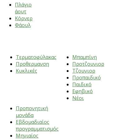
Πλάγιο
άουτ
Κόρνερ
Φάουλ
ΑΣΚΗΣΕΙΣ
ΗΛΙΚΙΕΣ
Τερματοφύλακας
Μπαμπίνη
Προθερμανση
Προτζουνιορ
Κυκλικές
Τζουνιορ
Προπαιδικό
Παιδικό
Εφηβικό
ΠΡΟΠΟΝΗΣΕΙΣ
Νέοι
Προπονητική
μονάδα
Εβδομαδιαίος
προγραμματισμός
Μηνιαίος