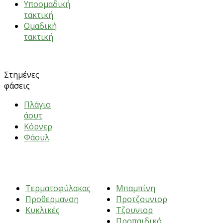
Υποομαδική
τακτική
Ομαδική
τακτική
Στημένες
φάσεις
Πλάγιο
άουτ
Κόρνερ
Φάουλ
ΑΣΚΗΣΕΙΣ
ΗΛΙΚΙΕΣ
Τερματοφύλακας
Μπαμπίνη
Προθερμανση
Προτζουνιορ
Κυκλικές
Τζουνιορ
Προπαιδικό