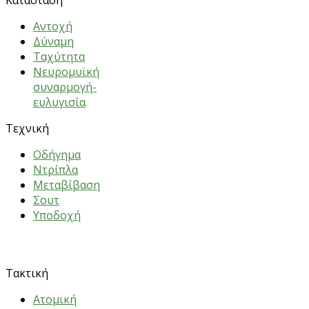
Κατάσταση
Αντοχή
Δύναμη
Ταχύτητα
Νευρομυϊκή
συναρμογή-
ευλυγισία
Τεχνική
Oδήγημα
Nτρίπλα
Mεταβίβαση
Σουτ
Υποδοχή
ΑΣΚΗΣΕΙΣ
Τακτική
Ατομική